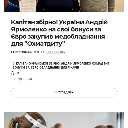
Капітан збірної України Андрій
Ярмоленко на свої бонуси за
Євро закупив медобладнання
для ”Охматдиту”
14 ЛИСТОПАДА , 2021
,
BY
IGOR PODOBRIY
КАПІТАН УКРАЇНСЬКОЇ ЗБІРНОЇ АНДРІЙ ЯРМОЛЕНКО ОХМАДТИТ
БОНУСИ ЗА ЄВРО ОБЛАДНАННЯ ДЛЯ ЛІКАРНІ
Діти
1 перегляд
ЧИТАТИ ДАЛІ