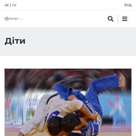
ua
|
ru
Вхід
Діти