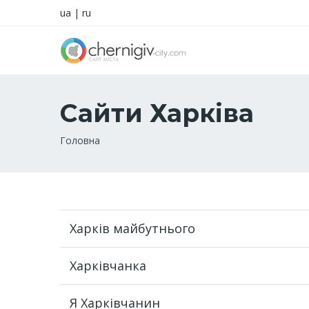
ua
|
ru
Сайти Харківа
Рядок
Головна
навіґації
Харків майбутнього
Харківчанка
Я Харківчанин