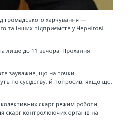
ад громадського харчування —
о та інших підприємств у Чернігові,
ила лише до 11 вечора. Прохання
оте зауважив, що на точки
ть по сусідству, й попросив, якщо що,
і колективних скарг режим роботи
сля скарг контролюючих органів на