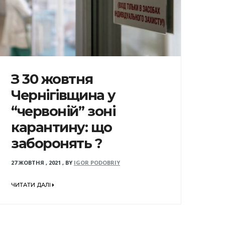
З 30 жовтня
Чернігівщина у
“червоній” зоні
карантину: що
заборонять ?
27 ЖОВТНЯ , 2021
,
BY
IGOR PODOBRIY
ЧИТАТИ ДАЛІ