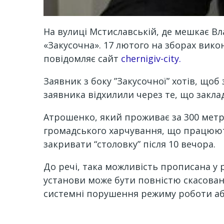
На вулиці Мстиславській, де мешкає В
«Закусочна». 17 лютого на зборах вико
повідомляє сайт
chernigiv-city.
Заявник з боку ”Закусочної” хотів, щоб
заявника відхилили через те, що закл
Атрошенко, який проживає за 300 метрі
громадського харчування, що працюють
закривати “столовку” після 10 вечора.
До речі, така можливість прописана у 
установи може бути повністю скасован
системні порушення режиму роботи або