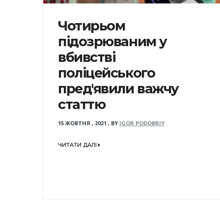
Чотирьом
підозрюваним у
вбивстві
поліцейського
пред'явили важчу
статтю
15 ЖОВТНЯ , 2021
,
BY
IGOR PODOBRIY
ЧИТАТИ ДАЛІ