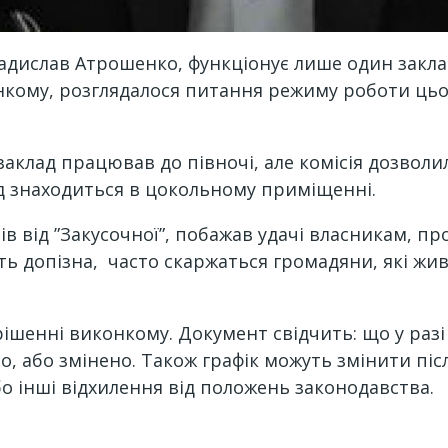
ладислав Атрошенко, функціонує лише один закл
нкому, розглядалося питання режиму роботи цьог
 заклад працював до півночі, але комісія дозвол
ад знаходиться в цокольному приміщенні.
в від ”Закусочної”, побажав удачі власникам, пр
 допізна, часто скаржаться громадяни, які живу
рішенні виконкому. Документ свідчить: що у раз
о, або змінено. Також графік можуть змінити пі
 інші відхилення від положень законодавства.