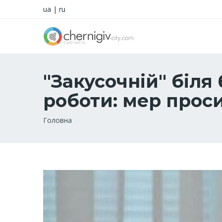
ua
|
ru
"Закусочній" біл
роботи: мер проси
Рядок
Головна
навіґації