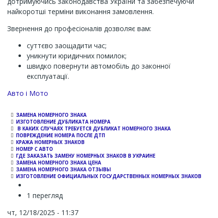
дотримуючись законодавства України та забезпечуючи
найкоротші терміни виконання замовлення.
Звернення до професіоналів дозволяє вам:
суттєво заощадити час;
уникнути юридичних помилок;
швидко повернути автомобіль до законної
експлуатації.
Channel
Авто і Мото
ЗАМЕНА НОМЕРНОГО ЗНАКА
ИЗГОТОВЛЕНИЕ ДУБЛИКАТА НОМЕРА
В КАКИХ СЛУЧАЯХ ТРЕБУЕТСЯ ДУБЛИКАТ НОМЕРНОГО ЗНАКА
ПОВРЕЖДЕНИЕ НОМЕРА ПОСЛЕ ДТП
КРАЖА НОМЕРНЫХ ЗНАКОВ
НОМЕР С АВТО
ГДЕ ЗАКАЗАТЬ ЗАМЕНУ НОМЕРНЫХ ЗНАКОВ В УКРАИНЕ
ЗАМЕНА НОМЕРНОГО ЗНАКА ЦЕНА
ЗАМЕНА НОМЕРНОГО ЗНАКА ОТЗЫВЫ
ИЗГОТОВЛЕНИЕ ОФИЦИАЛЬНЫХ ГОСУДАРСТВЕННЫХ НОМЕРНЫХ ЗНАКОВ
1 перегляд
чт, 12/18/2025 - 11:37