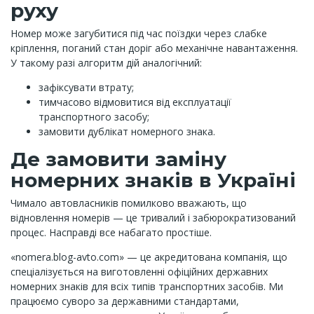
руху
Номер може загубитися під час поїздки через слабке
кріплення, поганий стан доріг або механічне навантаження.
У такому разі алгоритм дій аналогічний:
зафіксувати втрату;
тимчасово відмовитися від експлуатації
транспортного засобу;
замовити дублікат номерного знака.
Де замовити заміну
номерних знаків в Україні
Чимало автовласників помилково вважають, що
відновлення номерів — це тривалий і забюрократизований
процес. Насправді все набагато простіше.
«nomera.blog-avto.com» — це акредитована компанія, що
спеціалізується на виготовленні офіційних державних
номерних знаків для всіх типів транспортних засобів. Ми
працюємо суворо за державними стандартами,