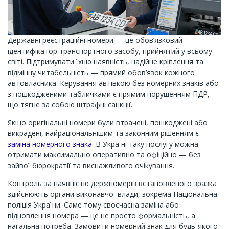
Державні реєстраційні номери — це обов’язковий
ідентифікатор транспортного засобу, прийнятий у всьому
світі. Підтримувати їхню наявність, надійне кріплення та
відмінну читабельність — прямий обов’язок кожного
автовласника. Керування автівкою без номерних знаків або
з пошкодженими табличками є прямим порушенням ПДР,
що тягне за собою штрафні санкції.
Якщо оригінальні номери були втрачені, пошкоджені або
викрадені, найраціональнішим та законним рішенням є
заміна номерного знака
. В Україні таку послугу можна
отримати максимально оперативно та офіційно — без
зайвої бюрократії та виснажливого очікування.
Контроль за наявністю держномерів встановленого зразка
здійснюють органи виконавчої влади, зокрема Національна
поліція України. Саме тому своєчасна заміна або
відновлення номера — це не просто формальність, а
нагальна потреба. Замовити номерний знак для будь-якого