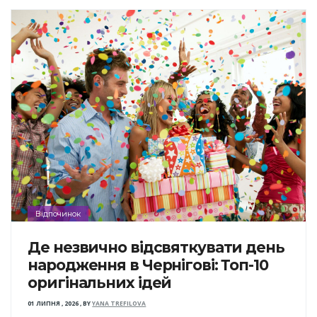
Відпочинок
Де незвично відсвяткувати день
народження в Чернігові: Топ-10
оригінальних ідей
01 ЛИПНЯ , 2026
,
BY
YANA TREFILOVA