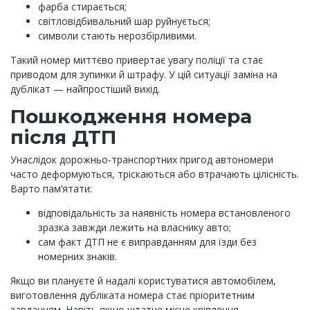
фарба стирається;
світловідбивальний шар руйнується;
символи стають нерозбірливими.
Такий номер миттєво привертає увагу поліції та стає
приводом для зупинки й штрафу. У цій ситуації заміна на
дублікат — найпростіший вихід.
Пошкодження номера
після ДТП
Унаслідок дорожньо-транспортних пригод автономери
часто деформуються, тріскаються або втрачають цілісність.
Варто пам’ятати:
відповідальність за наявність номера встановленого
зразка завжди лежить на власнику авто;
сам факт ДТП не є виправданням для їзди без
номерних знаків.
Якщо ви плануєте й надалі користуватися автомобілем,
виготовлення дубліката номера стає пріоритетним
завданням. Навіть якщо штатне місце кріплення