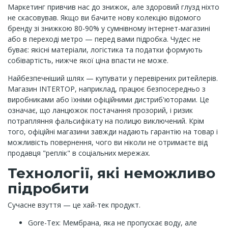
Маркетинг привчив нас до знижок, але здоровий глузд ніхто
не скасовував. Якщо ви бачите нову колекцію відомого
бренду зі знижкою 80-90% у сумнівному інтернет-магазині
або в переході метро — перед вами підробка. Чудес не
буває: якісні матеріали, логістика та податки формують
собівартість, нижче якої ціна впасти не може.
Найбезпечніший шлях — купувати у перевірених ритейлерів.
Магазин INTERTOP, наприклад, працює безпосередньо з
виробниками або їхніми офіційними дистриб'юторами. Це
означає, що ланцюжок постачання прозорий, і ризик
потрапляння фальсифікату на полицю виключений. Крім
того, офіційні магазини завжди надають гарантію на товар і
можливість повернення, чого ви ніколи не отримаєте від
продавця "реплік" в соціальних мережах.
Технології, які неможливо
підробити
Сучасне взуття — це хай-тек продукт.
Gore-Tex: Мембрана, яка не пропускає воду, але