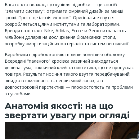
Багато хто вважає, що купівля підробки — це спосіб
"зламати систему": отримати омріяний дизайн за менші
гроші. Проте це ілюзія економії. Оригінальне взуття
розробляється цілими інститутами та лабораторіями.
Бренди на кшталт Nike, Adidas, Ecco чи Geox витрачають
мільйони доларів на дослідження біомеханіки стопи,
розробку амортизаційних матеріалів та систем вентиляції.
Виробники підробок копіюють лише зовнішню оболонку.
Всередині "паленого" кросівка зазвичай знаходиться
дешева гума, токсичний клей та синтетика, що не пропускає
повітря. Результат носіння такого взуття передбачуваний:
швидка втомлюваність, неприємний запах, а в
довгостроковій перспективі — плоскостопість та проблеми
з суглобами.
Анатомія якості: на що
звертати увагу при огляді