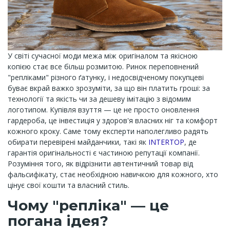
У світі сучасної моди межа між оригіналом та якісною
копією стає все більш розмитою. Ринок переповнений
"репліками" різного ґатунку, і недосвідченому покупцеві
буває вкрай важко зрозуміти, за що він платить гроші: за
технології та якість чи за дешеву імітацію з відомим
логотипом. Купівля взуття — це не просто оновлення
гардероба, це інвестиція у здоров'я власних ніг та комфорт
кожного кроку. Саме тому експерти наполегливо радять
обирати перевірені майданчики, такі як
INTERTOP
, де
гарантія оригінальності є частиною репутації компанії.
Розуміння того, як відрізнити автентичний товар від
фальсифікату, стає необхідною навичкою для кожного, хто
цінує свої кошти та власний стиль.
Чому "репліка" — це
погана ідея?