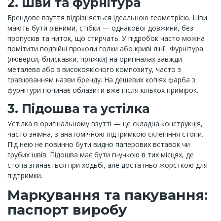
2. Шви та фурнітура
Брендове взуття відрізняється ідеальною геометрією. Шви
мають бути рівними, стібки — однакової довжини, без
пропусків та ниток, що стирчать. У підробок часто можна
помітити подвійні проколи голки або криві лінії. Фурнітура
(люверси, блискавки, пряжки) на оригіналах завжди
металева або з високоякісного композиту, часто з
гравіюванням назви бренду. На дешевих копіях фарба з
фурнітури починає облазити вже після кількох примірок.
3. Підошва та устілка
Устілка в оригінальному взутті — це складна конструкція,
часто знімна, з анатомічною підтримкою склепіння стопи.
Під нею не повинно бути видно паперових вставок чи
грубих швів. Підошва має бути гнучкою в тих місцях, де
стопа згинається при ходьбі, але достатньо жорсткою для
підтримки.
Маркування та пакування:
паспорт виробу