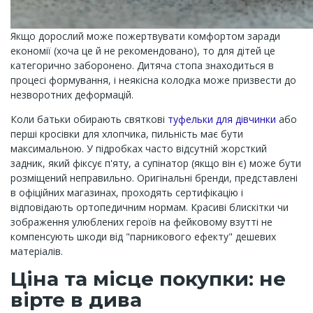
Якщо дорослий може пожертвувати комфортом заради
економії (хоча це й не рекомендовано), то для дітей це
категорично заборонено. Дитяча стопа знаходиться в
процесі формування, і неякісна колодка може призвести до
незворотних деформацій.
Коли батьки обирають святкові
туфельки для дівчинки
або
перші кросівки для хлопчика, пильність має бути
максимальною. У підробках часто відсутній жорсткий
задник, який фіксує п'яту, а супінатор (якщо він є) може бути
розміщений неправильно. Оригінальні бренди, представлені
в офіційних магазинах, проходять сертифікацію і
відповідають ортопедичним нормам. Красиві блискітки чи
зображення улюблених героїв на фейковому взутті не
компенсують шкоди від "парникового ефекту" дешевих
матеріалів.
Ціна та місце покупки: не
вірте в дива