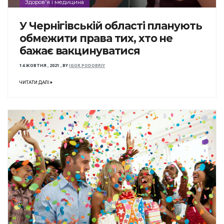
Здоров'я і медицина
У Чернігівській області планують
обмежити права тих, хто не
бажає вакцинуватися
14 ЖОВТНЯ , 2021
,
BY
IGOR PODOBRIY
ЧИТАТИ ДАЛІ