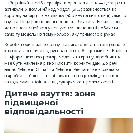
Найвірніший спосіб перевірити оригінальність — це звірити
артикули. Унікальний код моделі (SKU) зазначається на
коробці, на бірці та на язичку (або внутрішній стінці) самого
взуття. Ці цифри повинні повністю збігатися. Більше того,
якщо ввести цей код у пошуковик, ви повинні побачити
саме ту модель і в тому кольорі, яку тримаєте в руках.
Коробка оригінального взуття виготовляється зі щільного
картону, логотипи надруковані чітко, без розмиття. Наліпка
з інформацією про розмір, модель та країну виробництва
має бути наклеєна рівно і містити коректні дані. До речі,
напис "Made in China" чи "Made in Vietnam" не є ознакою
підробки — більшість світових гігантів розміщують свої
заводи саме в Азії, але під суворим контролем якості.
Дитяче взуття: зона
підвищеної
відповідальності