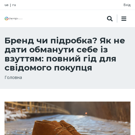
ua
|
ru
Вхід
Бренд чи підробка? Як не
дати обманути себе із
взуттям: повний гід для
свідомого покупця
Рядок
Головна
навіґації