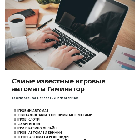
Самые известные игровые
автоматы Гаминатор
26 ФЕВРАЛЯ , 2024
,
BY
ГОСТЬ (НЕ ПРОВЕРЕНО)
ІГРОВИЙ АВТОМАТ
НЕЛЕГАЛЬНІ ЗАЛИ З ІГРОВИМИ АВТОМАТАМИ
ІГРОВІ СЛОТИ
АЗАРТНІ ІГРИ
ІГРИ В КАЗИНО ОНЛАЙН
ІГРОВІ АВТОМАТИ КНИЖКИ
ІГРОВІ АВТОМАТИ РІЗНОВИДИ