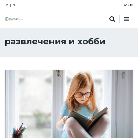
ua
|
ru
Войти
развлечения и хобби