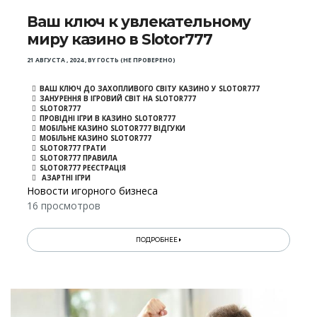
Ваш ключ к увлекательному
миру казино в Slotor777
21 АВГУСТА , 2024
,
BY
ГОСТЬ (НЕ ПРОВЕРЕНО)
ВАШ КЛЮЧ ДО ЗАХОПЛИВОГО СВІТУ КАЗИНО У SLOTOR777
ЗАНУРЕННЯ В ІГРОВИЙ СВІТ НА SLOTOR777
SLOTOR777
ПРОВІДНІ ІГРИ В КАЗИНО SLOTOR777
МОБІЛЬНЕ КАЗИНО SLOTOR777 ВІДГУКИ
МОБІЛЬНЕ КАЗИНО SLOTOR777
SLOTOR777 ГРАТИ
SLOTOR777 ПРАВИЛА
SLOTOR777 РЕЄСТРАЦІЯ
АЗАРТНІ ІГРИ
Новости игорного бизнеса
16 просмотров
ПОДРОБНЕЕ