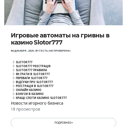
Игровые автоматы на гривны в
казино Slotor777
09 ДЕКАБРЯ , 2025
,
BY
ГОСТЬ (НЕ ПРОВЕРЕНО)
SLOTOR777
SLOTOR777 РЕЄСТРАЦІЯ
SLOTOR777 ПРАВИЛА
ЯК ГРАТИ В SLOTOR777
ПЕРЕВАГИ SLOTOR777
ВІДГУКИ ПРО SLOTOR777
РЕЄСТРАЦІЯ В SLOTOR777
ОНЛАЙН КАЗИНО
БОНУСИ В КАЗИНО
КРАЩІ СЛОТИ КАЗИНО SLOTOR777
Новости игорного бизнеса
18 просмотров
ПОДРОБНЕЕ