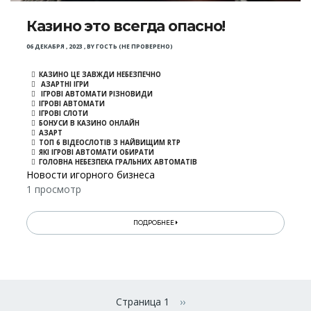
Казино это всегда опасно!
06 ДЕКАБРЯ , 2023
,
BY
ГОСТЬ (НЕ ПРОВЕРЕНО)
КАЗИНО ЦЕ ЗАВЖДИ НЕБЕЗПЕЧНО
АЗАРТНІ ІГРИ
ІГРОВІ АВТОМАТИ РІЗНОВИДИ
ІГРОВІ АВТОМАТИ
ІГРОВІ СЛОТИ
БОНУСИ В КАЗИНО ОНЛАЙН
АЗАРТ
ТОП 6 ВІДЕОСЛОТІВ З НАЙВИЩИМ RTP
ЯКІ ІГРОВІ АВТОМАТИ ОБИРАТИ
ГОЛОВНА НЕБЕЗПЕКА ГРАЛЬНИХ АВТОМАТІВ
Новости игорного бизнеса
1 просмотр
ПОДРОБНЕЕ
Нумерация
страниц
Страница 1
››
Следующая страница