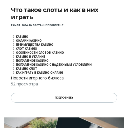
Что такое слоты и как в них
играть
19 МАЯ , 2024
,
BY
ГОСТЬ (НЕ ПРОВЕРЕНО)
КАЗИНО
ОНЛАЙН КАЗИНО
ПРЕИМУЩЕСТВА КАЗИНО
СЛОТ КАЗИНО
ОСОБЕННОСТИ СЛОТОВ КАЗИНО
КАЗИНО В УКРАИНЕ
ПОПУЛЯРНОЕ КАЗИНО
ПОПУЛЯРНОЕ КАЗИНО С НАДЕЖНЫМИ УСЛОВИЯМИ
КАЗИНО СЛОТ
КАК ИГРАТЬ В КАЗИНО ОНЛАЙН
Новости игорного бизнеса
52 просмотра
ПОДРОБНЕЕ