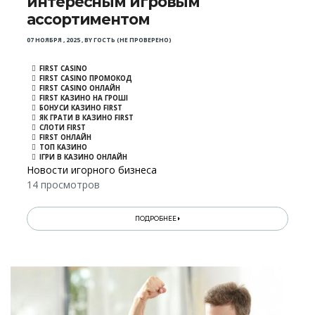
интересным игровым
ассортиментом
07 НОЯБРЯ , 2025
,
BY
ГОСТЬ (НЕ ПРОВЕРЕНО)
FIRST CASINO
FIRST CASINO ПРОМОКОД
FIRST CASINO ОНЛАЙН
FIRST КАЗИНО НА ГРОШІ
БОНУСИ КАЗИНО FIRST
ЯК ГРАТИ В КАЗИНО FIRST
СЛОТИ FIRST
FIRST ОНЛАЙН
ТОП КАЗИНО
ІГРИ В КАЗИНО ОНЛАЙН
Новости игорного бизнеса
14 просмотров
ПОДРОБНЕЕ