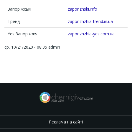
Запоріжські
zaporizhski.info
Тренд
zaporizhzhia-trend.in.ua
Yes Запоріжжя
zaporizhzhia-yes.com.ua
ср, 10/21/2020 - 08:35
admin
Реклама на сайті