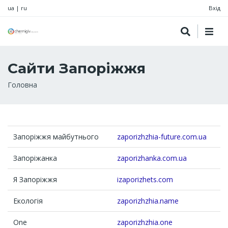
ua
|
ru
Вхід
Сайти Запоріжжя
Рядок
Головна
навіґації
Запоріжжя майбутнього
zaporizhzhia-future.com.ua
Запоріжанка
zaporizhanka.com.ua
Я Запоріжжя
izaporizhets.com
Екологія
zaporizhzhia.name
One
zaporizhzhia.one