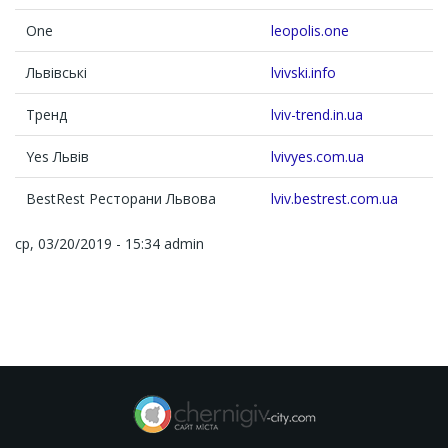
One
leopolis.one
Львівські
lvivski.info
Тренд
lviv-trend.in.ua
Yes Львів
lvivyes.com.ua
BestRest Ресторани Львова
lviv.bestrest.com.ua
ср, 03/20/2019 - 15:34
admin