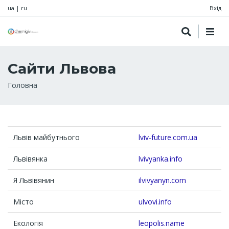
ua
|
ru
Вхід
Сайти Львова
Рядок
Головна
навіґації
Львів майбутнього
lviv-future.com.ua
Львівянка
lvivyanka.info
Я Львівянин
ilvivyanyn.com
Місто
ulvovi.info
Екологія
leopolis.name