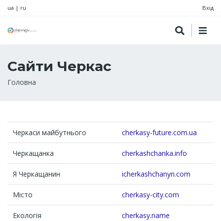
ua
|
ru
Вхід
Сайти Черкас
Рядок
Головна
навіґації
Черкаси майбутнього
cherkasy-future.com.ua
Черкащанка
cherkashchanka.info
Я Черкащанин
icherkashchanyn.com
Місто
cherkasy-city.com
Екологія
cherkasy.name