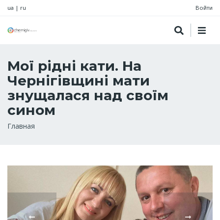
ua
|
ru
Войти
Мої рідні кати. На
Чернігівщині мати
знущалася над своїм
сином
Строка
Главная
навигации