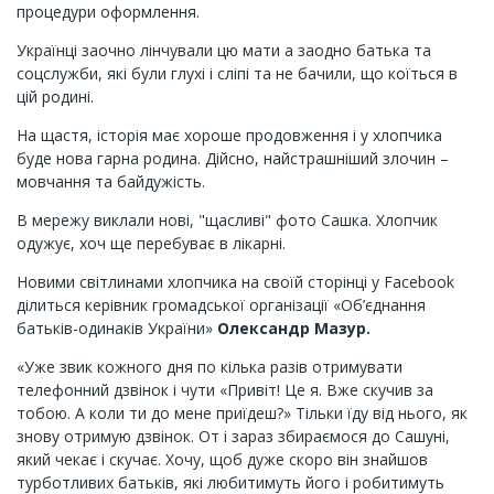
процедури оформлення.
Українці заочно лінчували цю мати а заодно батька та
соцслужби, які були глухі і сліпі та не бачили, що коїться в
цій родині.
На щастя, історія має хороше продовження і у хлопчика
буде нова гарна родина. Дійсно, найстрашніший злочин –
мовчання та байдужість.
В мережу виклали нові, "щасливі" фото Сашка. Хлопчик
одужує, хоч ще перебуває в лікарні.
Новими світлинами хлопчика на своїй сторінці у Facebook
ділиться керівник громадської організації «Об’єднання
батьків-одинаків України»
Олександр Мазур.
«Уже звик кожного дня по кілька разів отримувати
телефонний дзвінок і чути «Привіт! Це я. Вже скучив за
тобою. А коли ти до мене приїдеш?» Тільки їду від нього, як
знову отримую дзвінок. От і зараз збираємося до Сашуні,
який чекає і скучає. Хочу, щоб дуже скоро він знайшов
турботливих батьків, які любитимуть його і робитимуть