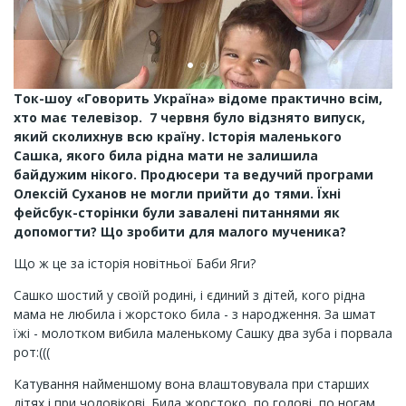
Ток-шоу «Говорить Україна» відоме практично всім,
хто має телевізор. 7 червня було відзнято випуск,
який сколихнув всю країну. Історія маленького
Сашка, якого била рідна мати не залишила
байдужим нікого. Продюсери та ведучий програми
Олексій Суханов не могли прийти до тями. Їхні
фейсбук-сторінки були завалені питаннями як
допомогти? Що зробити для малого мученика?
Що ж це за історія новітньої Баби Яги?
Сашко шостий у своїй родині, і єдиний з дітей, кого рідна
мама не любила і жорстоко била - з народження. За шмат
їжі - молотком вибила маленькому Сашку два зуба і порвала
рот:(((
Катування найменшому вона влаштовувала при старших
дітях і при чоловікові. Била жорстоко, по голові, по ногам