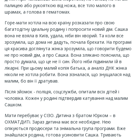
палицею або рукояткою від ножа, все тіло малого в
шрамах, а голова в гематомах.
Горе-мати хотіла на всю країну розказати про свою
багатодітну ідеальну родину і попросити новий дім. Сашка
вона не взяла в Київ, удала, ніби він хворий. Та коли все
зрозуміла, що дома не дадуть, почала брехати. На програмі
ця красива доглянута жінка зрозуміла, що говорити будемо
не про новий дім, а про Сашка. Вона злякано пояснила, що
просто думала, що це не її син. Його ніби підмінили їй в
лікарні. При цьому малий копія батька, а аналіз ДНК жінка
ніколи не хотіла робити. Вона зізналася, що знущалася над
малим, бо він її дратував.
Після зйомок - поліція, соцслужби, опитали всіх дітей і
чоловіка. Кожен у родині підтвердив катування над малим
Сашком.
Мати перебуває у СІЗО. Дитина з братом Юрком – в
ОХМАТДИТі. Зараз дитина має все необхідне. Нею
опікуються продюсери та знімальна група програми. Вже
знайшлася родина, готова усиновити Сашка. Тривають